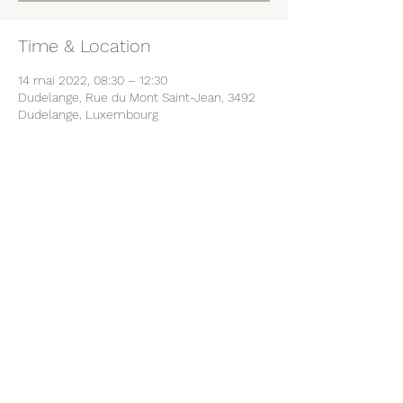
Time & Location
14 mai 2022, 08:30 – 12:30
Dudelange, Rue du Mont Saint-Jean, 3492
Dudelange, Luxembourg
Share this event
B-VOUS
info@b-you.lu