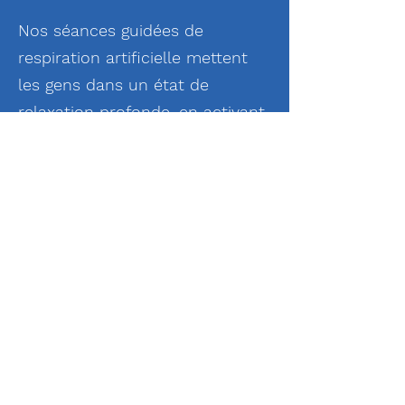
Nos séances guidées de
respiration artificielle mettent
les gens dans un état de
relaxation profonde, en activant
le mode « repos et digestion »,
également connu sous le nom
d'état parasympathique du
système nerveux. Les gens nous
disent que cela ressemble à une
réinitialisation du corps et de
l'esprit. Et c'est exactement
l'objectif de ces séances de
respiration, équilibrant à la fois
les modes sympathique et