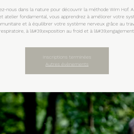
ez-nous dans la nature pour découvrir la méthode Wim Hof. 
et atelier fondamental, vous apprendrez à améliorer votre sy
munitaire et à équilibrer votre système nerveux grâce au trav
respiratoire, à l&#39;exposition au froid et à l&#39;engagement
Inscriptions terminées
Autres évènements