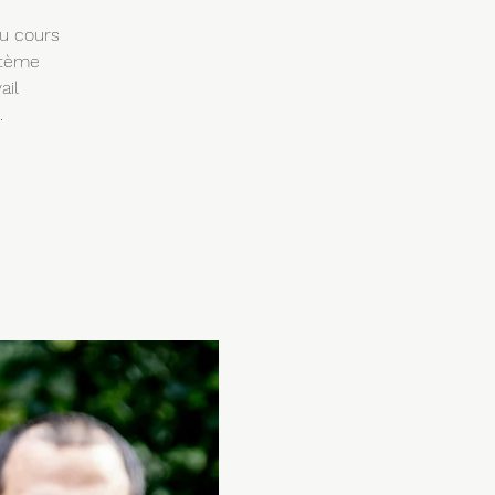
Au cours
stème
ail
.