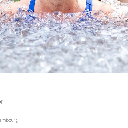
on
0
xembourg