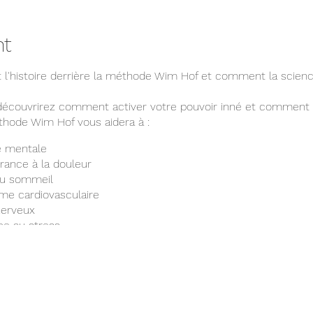
nt
 l'histoire derrière la méthode Wim Hof et comment la scienc
s découvrirez comment activer votre pouvoir inné et comment l
éthode Wim Hof vous aidera à :
é mentale
rance à la douleur
 du sommeil
me cardiovasculaire
nerveux
ce au stress