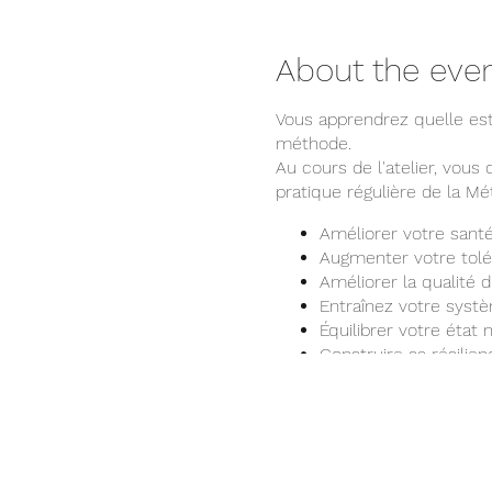
About the eve
Vous apprendrez quelle est
méthode.
Au cours de l'atelier, vou
pratique régulière de la M
Améliorer votre sant
Augmenter votre tolé
Améliorer la qualité
Entraînez votre systè
Équilibrer votre état 
Construire sa résilien
Et beaucoup plus...