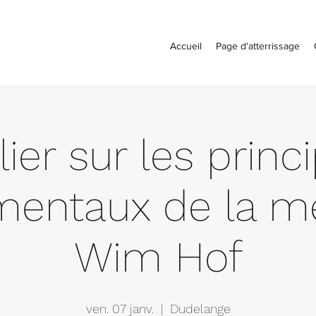
Accueil
Page d'atterrissage
lier sur les princ
mentaux de la m
Wim Hof
ven. 07 janv.
  |  
Dudelange