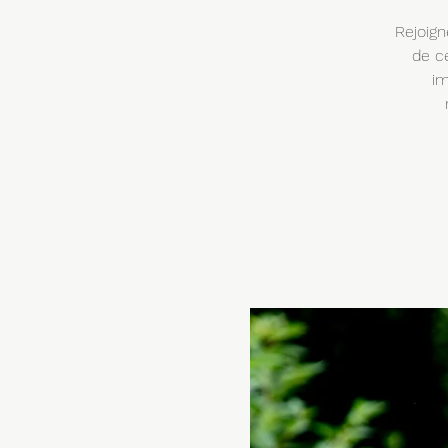
Rejoign
de c
im