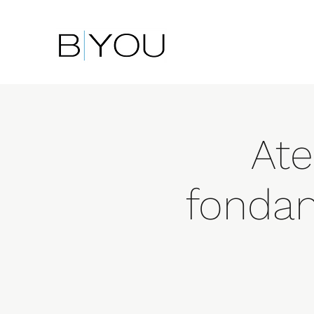
Ate
fonda