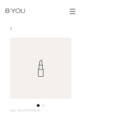
SKU: 364215375135191