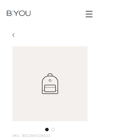
SKU: 36523641234523