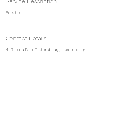
Service Description
Subtitle
Contact Details
41 Rue du Parc, Bettembourg, Luxembourg
B-YOU
info@b-you.lu
+352 661 278 970