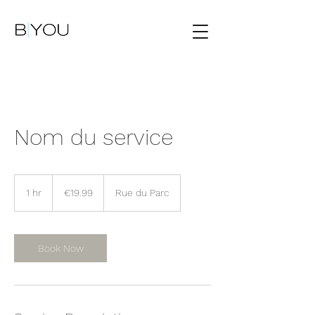
Nom du service
19.99
euros
1 hr
1
€19.99
Rue du Parc
h
Book Now